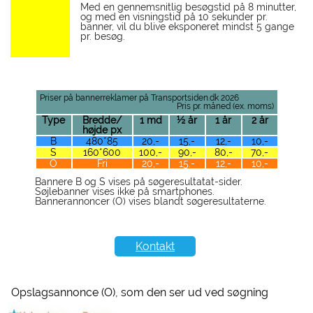
Med en gennemsnitlig besøgstid på 8 minutter,
og med en visningstid på 10 sekunder pr.
banner, vil du blive eksponeret mindst 5 gange
pr. besøg.
Priser på bannerreklamer på Transportsiden.dk 2026
Pris pr. måned (ex. moms)
Type
Bredde/
1 md
½ år
1 år
2 år
højde px
B
480*85
20,-
15,-
12,-
10,-
S
160*600
100,-
90,-
80,-
70,-
O
Fri
20,-
15,-
12,-
10,-
Bannere B og S vises på søgeresultatat-sider.
Søjlebanner vises ikke på smartphones.
Bannerannoncer (O) vises blandt søgeresultaterne.
Kontakt
Opslagsannonce (O), som den ser ud ved søgning